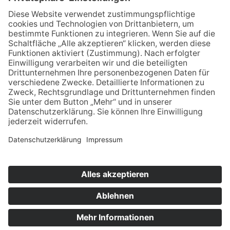
Für MFA
Arztsuche
Mitgliederbereich
Informationen
Datenschutz
Impressum
Aktuelles
Newsblog
Newsletteranmeldung
Bei LinkedIn folgen
© 2026 by HNOnet