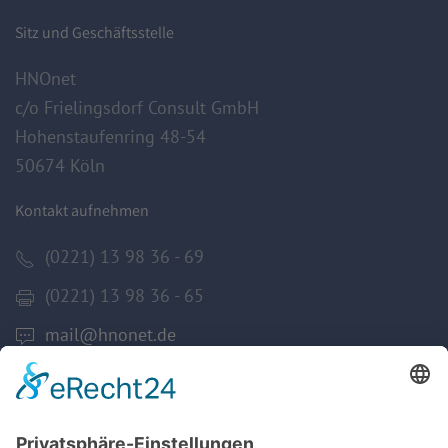
Sitz und Geschäftsstelle
HNOnet
c/o Frielingsdorf Consult GmbH
Hohenstaufenring 48-54
50674 Köln
Kontakt aufnehmen
(0221) 13 98 36 - 69
(0221) 13 98 36 - 65
mail@hnonet.de
Services
Jetzt Mitglied werden!