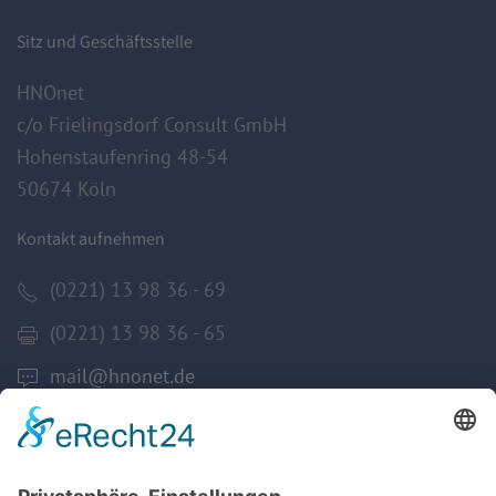
Sitz und Geschäftsstelle
HNOnet
c/o Frielingsdorf Consult GmbH
Hohenstaufenring 48-54
50674 Köln
Kontakt aufnehmen
(0221) 13 98 36 - 69
(0221) 13 98 36 - 65
mail@hnonet.de
Services
Jetzt Mitglied werden!