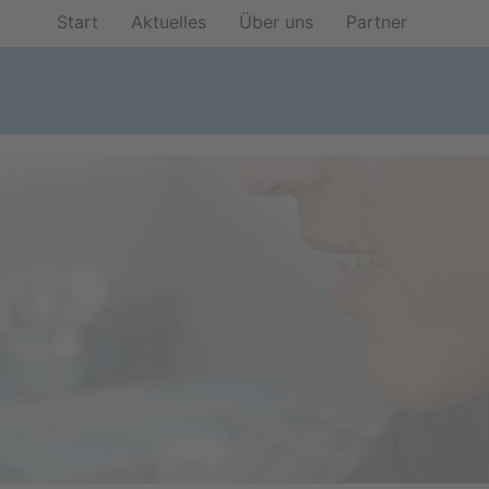
Start
Aktuelles
Über uns
Partner