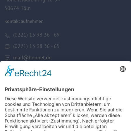
50674 Köln
Kontakt aufnehmen
(0221) 13 98 36 - 69
(0221) 13 98 36 - 65
mail@hnonet.de
Services
Jetzt Mitglied werden!
Für MFA
Arztsuche
Mitgliederbereich