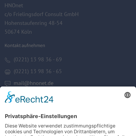
HNOnet
c/o Frielingsdorf Consult GmbH
Hohenstaufenring 48-54
50674 Köln
Kontakt aufnehmen
(0221) 13 98 36 - 69
(0221) 13 98 36 - 65
mail@hnonet.de
Services
Jetzt Mitglied werden!
Für MFA
Arztsuche