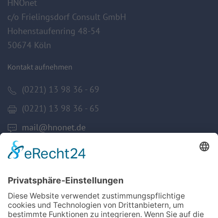
HNOnet
c/o Frielingsdorf Consult GmbH
Hohenstaufenring 48-54
50674 Köln
Kontakt aufnehmen
(0221) 13 98 36 - 69
(0221) 13 98 36 - 65
mail@hnonet.de
Services
Jetzt Mitglied werden!
Für MFA
Arztsuche