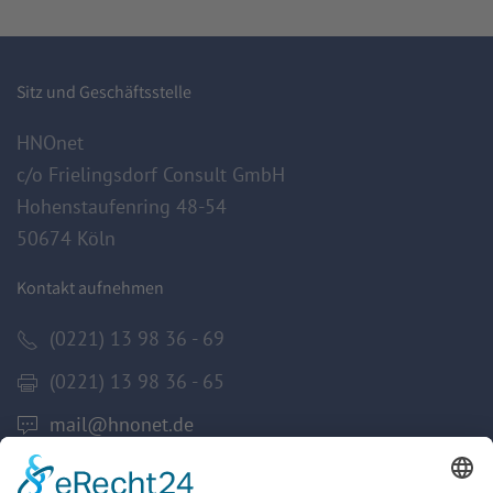
Sitz und Geschäftsstelle
HNOnet
c/o Frielingsdorf Consult GmbH
Hohenstaufenring 48-54
50674 Köln
Kontakt aufnehmen
(0221) 13 98 36 - 69
(0221) 13 98 36 - 65
mail@hnonet.de
Services