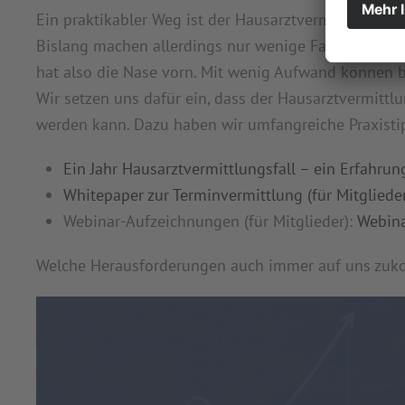
Ein praktikabler Weg ist der Hausarztvermittlungsfall
Bislang machen allerdings nur wenige Fachärzt*inne
hat also die Nase vorn. Mit wenig Aufwand können 
Wir setzen uns dafür ein, dass der Hausarztvermittl
werden kann. Dazu haben wir umfangreiche Praxisti
Ein Jahr Hausarztvermittlungsfall – ein Erfahrun
Whitepaper zur Terminvermittlung (für Mitgliede
Webinar-Aufzeichnungen (für Mitglieder):
Webina
Welche Herausforderungen auch immer auf uns zuko