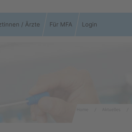
ztinnen / Ärzte
Für MFA
Login
Home
Aktuelles