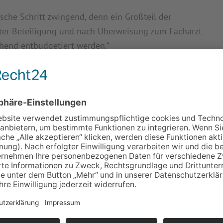
ische Schritt zwingend, denn ein Großteil der
ter Beteiligung und nach Überweisung zum Facharzt
hend entbudgetiert werden.“
re Forderung, dass auch die Fachärzte ihre Arbeit
ausärztliche Entbudgetierung könne nur ein erster
müsse so schnell wie möglich folgen.“
 einer Entbudgetierung für Fachärzt*innen an!
ren Sie Budgetverluste
der derzeitigen Finanzlage der Krankenkassen bleibt
r ist es, jetzt etwas zu tun. Mit unserem
e der Budgetierung direkt zu kompensieren!