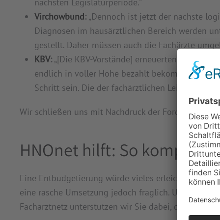
nächsten Legislaturperiode.“
Virchowbund
:
„Dennoch ist jetzt der nächste log
Diagnosen im hausärztlichen Bereich werden un
gestellt. Daher müssen auch die Fachärzte umge
KBV
:
„[Die KBV-Vorstände] erneuerten zugleich ih
endlich in voller Höhe bezahlt bekommen. Die h
Schritt sein. Die der fachärztlichen Leistungen 
Wir schließen uns mit Nachdruck der Forderung nach
HNOnet hilft: So kompensie
Eine Entbudgetierung würde vieles erleichtern. Bei 
eine rasche Umsetzung jedoch fraglich. Umso wichtige
Facharztnetz unterstützen wir Sie dabei, die Verlust