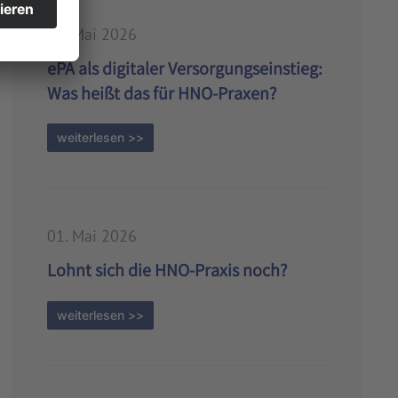
03. Mai 2026
ePA als digitaler Versorgungseinstieg:
Was heißt das für HNO-Praxen?
weiterlesen >>
01. Mai 2026
Lohnt sich die HNO-Praxis noch?
weiterlesen >>