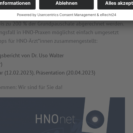
 (HAV), der bereits seit 2023 entbudgetiert ist.
n davon Gebrauch. Wer den HAV in der Praxis umsetzt,
bis zu 200 % der Grundpauschale abgerechnet werden.
ungsfall in HNO-Praxen möglichst einfach umgesetzt
pps für HNO-Ärzt*innen zusammengestellt:
gsbericht von Dr. Uso Walter
r)
r (12.02.2023)
,
Präsentation (20.04.2023)
mmen: Wir sind für Sie da!