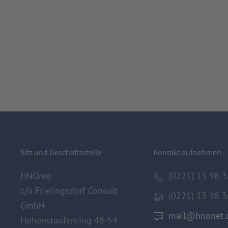
Sitz und Geschäftsstelle
Kontakt aufnehmen
HNOnet
(0221) 13 98 3
c/o Frielingsdorf Consult
(0221) 13 98 3
GmbH
mail@hnonet.
Hohenstaufenring 48-54