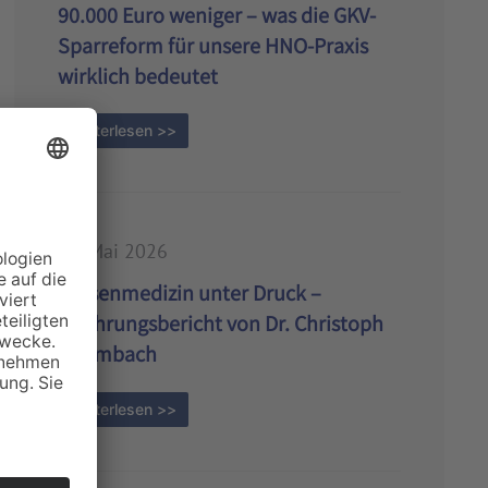
90.000 Euro weniger – was die GKV-
Sparreform für unsere HNO-Praxis
wirklich bedeutet
weiterlesen >>
11. Mai 2026
Kassenmedizin unter Druck –
Erfahrungsbericht von Dr. Christoph
Baumbach
weiterlesen >>