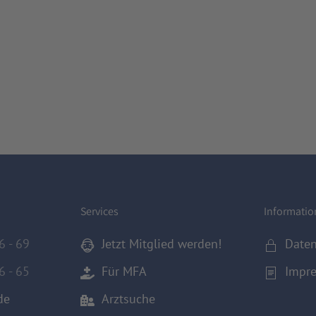
Services
Informati
6 - 69
Jetzt Mitglied werden!
Date
6 - 65
Für MFA
Impr
de
Arztsuche