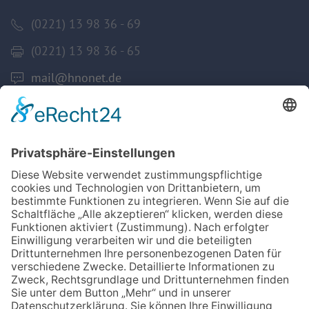
(0221) 13 98 36 - 69
(0221) 13 98 36 - 65
mail@hnonet.de
Services
Jetzt Mitglied werden!
Für MFA
Arztsuche
Mitgliederbereich
Informationen
Datenschutz