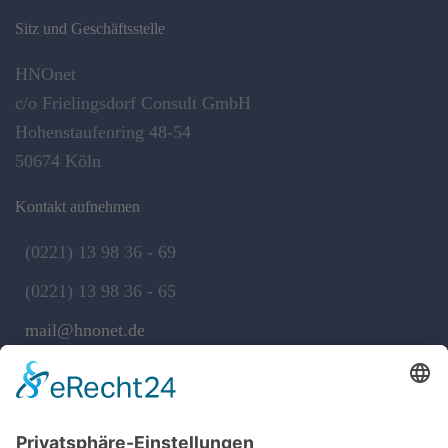
Sitz und Geschäftsstelle
HNOnet
c/o Frielingsdorf Consult GmbH
Hohenstaufenring 48-54
50674 Köln
Kontakt aufnehmen
(0221) 13 98 36 - 69
(0221) 13 98 36 - 65
mail@hnonet.de
Services
Jetzt Mitglied werden!