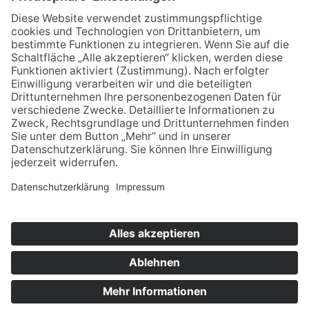
Für MFA
Arztsuche
Mitgliederbereich
Informationen
Datenschutz
Impressum
Aktuelles
Newsblog
Newsletteranmeldung
Bei LinkedIn folgen
© 2026 by HNOnet