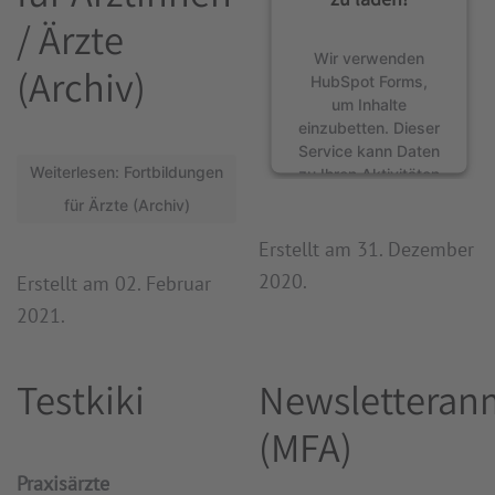
/ Ärzte
Wir verwenden
(Archiv)
HubSpot Forms,
um Inhalte
einzubetten. Dieser
Service kann Daten
Weiterlesen: Fortbildungen
zu Ihren Aktivitäten
sammeln. Bitte
für Ärzte (Archiv)
lesen Sie die
Details durch und
Erstellt am
31. Dezember
stimmen Sie der
2020
.
Erstellt am
02. Februar
Nutzung des
2021
.
Service zu, um
diese Inhalte
anzuzeigen.
Testkiki
Newsletteran
Mehr
(MFA)
Informationen
Akzeptieren
Praxisärzte