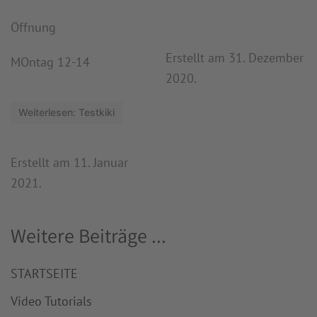
powered by
Öffnung
Usercentrics
Consent
Erstellt am
31. Dezember
MOntag 12-14
Management
Platform
&
2020
.
eRecht24
Weiterlesen: Testkiki
Erstellt am
11. Januar
2021
.
Weitere Beiträge ...
STARTSEITE
Video Tutorials