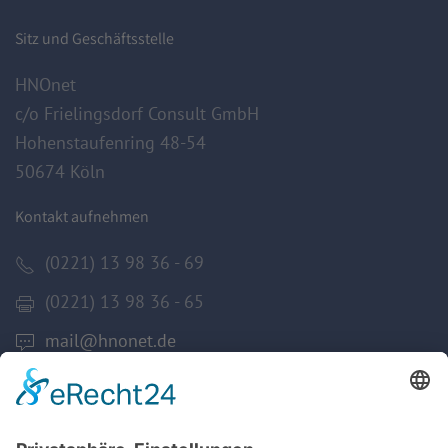
Sitz und Geschäftsstelle
HNOnet
c/o Frielingsdorf Consult GmbH
Hohenstaufenring 48-54
50674 Köln
Kontakt aufnehmen
(0221) 13 98 36 - 69
(0221) 13 98 36 - 65
mail@hnonet.de
Services
Jetzt Mitglied werden!